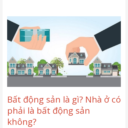
Bất
động
sản
là
gì?
Nhà
ở
có
phải
là
Bất động sản là gì? Nhà ở có
bất
phải là bất động sản
động
không?
sản
không?