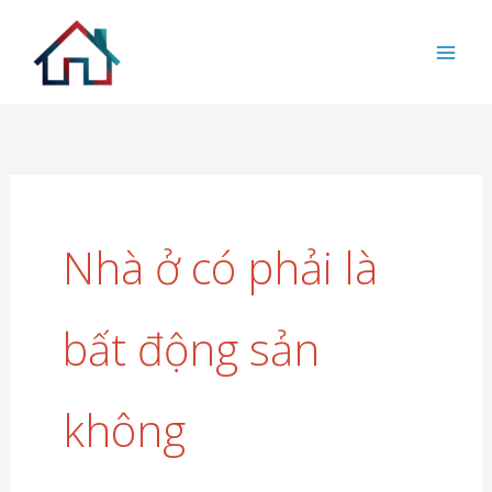
Nhảy
tới
nội
dung
Nhà ở có phải là
bất động sản
không