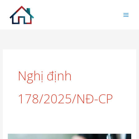
Nhảy
tới
nội
dung
Nghị định
178/2025/NĐ-CP
Nghị